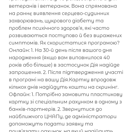
ветеранів і ветеранок. Вона спрямована
на раннє виявлення серцево-судинних
захворювань, цукрового діабету та
проблем психічного здоров’я, які часто
розвиваються поступово й без виражених
симптомів. Як скористатися програмою?
Онлайн: 1. На 30-й день після вашого дня
народження (якщо вам виповнилося 40
років або більше) в застосунок Дія надійде
запрошення. 2. Після підтвердження участі
в програмі на вашу Дія.Картку впродовж
кількох днів надійдуть кошти на скринінг.
Офлайн: 1. Потрібно замовити пластикову
картку зі спеціальним рахунком в одному з
банків-партнерів. 2. Звернутися до
найближчого ЦНАПу, де адміністратори
допоможуть подати заявку та
прив’язати рахунок, на який надійдуть