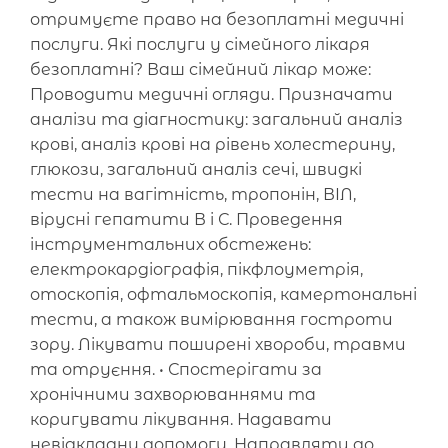
отримуєте право на безоплатні медичні
послуги. Які послуги у сімейного лікаря
безоплатні? Ваш сімейний лікар може:
Проводити медичні огляди. Призначати
аналізи та діагностику: загальний аналіз
крові, аналіз крові на рівень холестерину,
глюкози, загальний аналіз сечі, швидкі
тести на вагітність, тропонін, ВІЛ,
вірусні гепатити В і С. Проведення
інструментальних обстежень:
електрокардіографія, пікфлоуметрія,
отоскопія, офтальмоскопія, камертональні
тести, а також вимірювання гостроти
зору. Лікувати поширені хвороби, травми
та отруєння. • Спостерігати за
хронічними захворюваннями та
коригувати лікування. Надавати
невідкладну допомогу. Направляти до