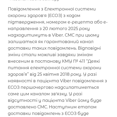
Повідомлення з Електронної системи
охорони здоровʼя (ЕСОЗ) з кодом
підтвердження, номером е-рецепта або е-
направлення з 20 лютого 2025 року
надходитимуть в Viber. СМС при цьому
залишаться як гарантований канал
доставки таких повідомлень. Відповідні
зміни стали можливі завдяки змінам
внесеним в постанову КМУ № 411 “Деякі
питання електронної системи охорони
здоров’я” від 25 квітня 2018 року. У разі
наявності в пацієнта Viber повідомлення з
ЕСОЗ першочергово надсилатиметься
саме цим каналом зв'язку. У разі
відсутності у пацієнта Viber йому буде
доставлено СМС. Наступним етапом
доставки повідомлень з ЕСОЗ буде