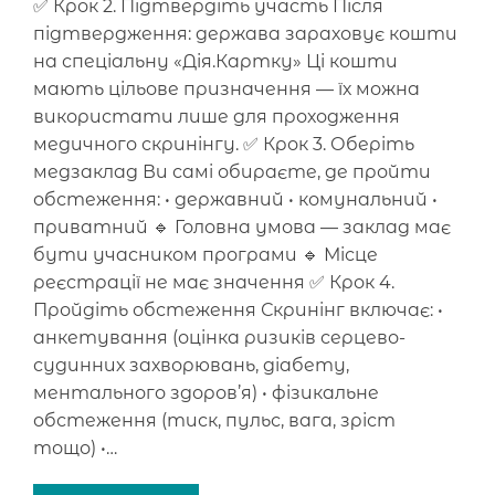
✅ Крок 2. Підтвердіть участь Після
підтвердження: держава зараховує кошти
на спеціальну «Дія.Картку» Ці кошти
мають цільове призначення — їх можна
використати лише для проходження
медичного скринінгу. ✅ Крок 3. Оберіть
медзаклад Ви самі обираєте, де пройти
обстеження: • державний • комунальний •
приватний 🔹 Головна умова — заклад має
бути учасником програми 🔹 Місце
реєстрації не має значення ✅ Крок 4.
Пройдіть обстеження Скринінг включає: •
анкетування (оцінка ризиків серцево-
судинних захворювань, діабету,
ментального здоров’я) • фізикальне
обстеження (тиск, пульс, вага, зріст
тощо) •…