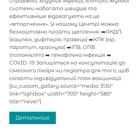
справжній збудник інфекції, клітини імунної
системи набагато швидше та
ефективніше відреагують на це
«вторгнення». У нашому Центрі можна
безкоштовно пройти щеплення: ➡️АКДП,
(кашлюк, дифтерія, правець) ➡️КПК (кір,
паротит, краснуха) ➡️ІПВ, ОПВ
(поліомієліт) ➡️ гемофільна інфекція ➡️
COVID -19 Запишіться на консультацію до
сімейного лікаря чи педіатра для того, щоб
скласти індивідуальний план вакцинації.
[su_custom_gallery source="media: 3130"
link="lightbox" width="700" height="580"
title="never"]
Детальніше