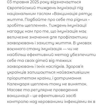
03 травня 2025 року відзначається
Європейський тиждень імунізації під
національним гаслом «Вакцинація рятує
життя. Подбайте про себе та рідних –
зробіть щеплення». Тиждень імунізації
нагадує нам про те, що імунізація має
величезне значення для профілактики
захворювань і захисту життя. В умовах
воєнного стану імунізація — чи не
найбільш ефективний метод убезпечити
себе та своїх дітей від тяжких
захворювань і їхніх наслідків. Здоров’я
українців залишається найважливішим
пріоритетом країни, і дотримання
Календаря щеплень тому не виняток.
Масове та регулярне проведення
вакцинації – це ефективний засіб
контролю над керованими інфекціями як в