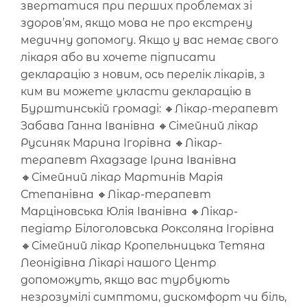
звертатися при перших проблемах зі
здоров’ям, якщо мова не про екстрену
медичну допомогу. Якщо у вас немає свого
лікаря або ви хочете підписати
декларацію з новим, ось перелік лікарів, з
ким ви можете укласти декларацію в
Бурштинській громаді: 🔸Лікар-терапевт
Забава Ганна Іванівна 🔸Сімейний лікар
Русиняк Марина Ігорівна 🔸Лікар-
терапевт Ахадзаде Ірина Іванівна
🔸Сімейний лікар Мартинів Марія
Степанівна 🔸Лікар-терапевт
Марціновська Юлія Іванівна 🔸Лікар-
педіатр Білоголовська Роксоляна Ігорівна
🔸Сімейний лікар Кропельницька Тетяна
Леонідівна Лікарі нашого Центр
допоможуть, якщо вас турбують
незрозумілі симптоми, дискомфорт чи біль,