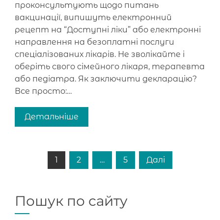
проконсультують щодо питань
вакцинації, випишуть електронний
рецепт на “Доступні ліки” або електронні
направлення на безоплатні послуги
спеціалізованих лікарів. Не зволікайте і
оберіть свого сімейного лікаря, терапевта
або педіатра. Як заключити декларацію?
Все просто:…
Детальніше
Posts
1
2
…
5
Далі
pagination
Пошук по сайту