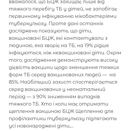
вважалося, що БЦЖ захищає лише від
тяжкого перебігу ТБ у дітей, не запобігає
первинному інфікуванню мікобактеріями
туберкульозу. Проте дані останніх
досліджень показують, що діти,
вакциновані БЦЖ, які контактували з
людиною, яка хворіє на ТБ, на 19% рідше
інфікуються, ніж невакциновані діти. Окрім
того, дослідження демонструють високу
дієвість вакцини щодо зменшення тяжких
форм ТБ серед вакцинованих людей — на
85%. Найбільший захист спостерігається
серед вакцинованих у неонатальний
період — з 90% зниженням випадків
тяжкого ТБ. Хто і коли має отримати
щеплення вакциною БЦЖ Щепленню для
профілактики туберкульозу підлягають
усі новонароджені діти,…