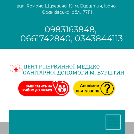
Skip
вул. Романа Шухевича, 15, м. Бурштин, Івано-
to
Франківської обл., 77111
content
0983163848,
0661742840, 0343844113