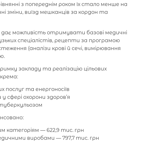
івнянні з попереднім роком їх стало менше на
ні зміни, виїзд мешканців за кордон та
ем дає можливість отримувати базові медичні
вузьких спеціалістів, рецепти за програмою
теження (аналізи крові й сечі, вимірювання
ю.
тримку закладу та реалізацію цільових
окрема:
х послуг та енергоносіїв
и у сфері охорони здоров’я
з туберкульозом
нсовано:
м категоріям — 622,9 тис. грн
дичними виробами — 797,7 тис. грн