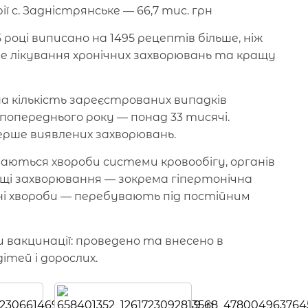
 с. Задністрянське — 66,7 тис. грн
 році виписано на 1495 рецептів більше, ніж
ше лікування хронічних захворювань та кращу
а кількість зареєстрованих випадків
попереднього року — понад 33 тисячі.
ерше виявлених захворювань.
шаються хвороби системи кровообігу, органів
щі захворювання — зокрема гіпертонічна
ійні хвороби — перебувають під постійним
и вакцинації: проведено та внесено в
тей і дорослих.