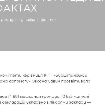
ФАКТАХ
громади — у цифрах і фактах
го комітету керівниця КНП «Бурштинський
рної допомоги» Оксана Савич прозвітувала
ав 14 881 мешканця громади: 10 823 жителі
и декларацій укладено з лікарями закладу —