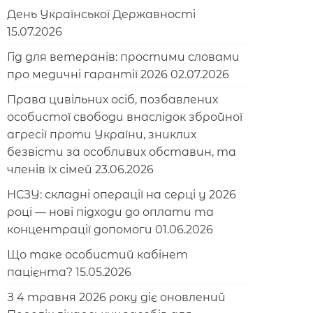
День Української Державності
15.07.2026
Гід для ветеранів: простими словами
про медичні гарантії 2026
02.07.2026
Права цивільних осіб, позбавлених
особистої свободи внаслідок збройної
агресії проти України, зниклих
безвісти за особливих обставин, та
членів їх сімей
23.06.2026
НСЗУ: складні операції на серці у 2026
році — нові підходи до оплати та
концентрації допомоги
01.06.2026
Що таке особистий кабінет
пацієнта?
15.05.2026
З 4 травня 2026 року діє оновлений