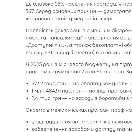
це близько 68% населення громади. У пор
567. Серед основних причин — демографіч
кадровий відтік у медичній сфері.
Наявність декларації з сімейним лікар
послуги: консультації, направлення до 
«Доступні ліки», а також безоплатні обс
тиску, ЕКГ, швидкі тести) та вакцинаці
У 2025 році з місцевого бюджету на під
програм спрямовано 2 млн 61 тис. грн. З
573,7 тис. грн — на оплату комунальни
1 млн 484,9 тис. грн — на інші програм
2,4 тис. грн — на заходи з боротьби 
Окремо в межах міських програм профіна
відшкодування вартості ліків пільгови
забезпечення засобами догляду та ме