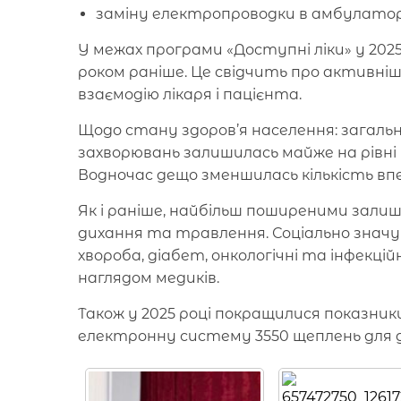
заміну електропроводки в амбулаторії
У межах програми «Доступні ліки» у 2025
роком раніше. Це свідчить про активні
взаємодію лікаря і пацієнта.
Щодо стану здоров’я населення: загальн
захворювань залишилась майже на рівні 
Водночас дещо зменшилась кількість вп
Як і раніше, найбільш поширеними зали
дихання та травлення. Соціально значу
хвороба, діабет, онкологічні та інфекц
наглядом медиків.
Також у 2025 році покращилися показник
електронну систему 3550 щеплень для ді