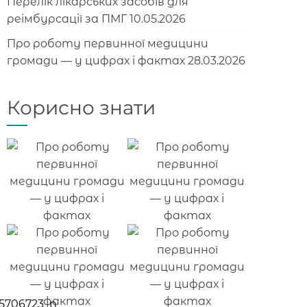
Перелік лікарських засобів для
реімбурсації за ПМГ
10.05.2026
Про роботу первинної медицини
громади — у цифрах і фактах
28.03.2026
Корисно знати