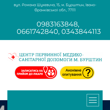
Skip
вул. Романа Шухевича, 15, м. Бурштин, Івано-
to
Франківської обл., 77111
content
0983163848,
0661742840, 0343844113