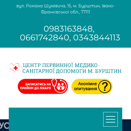
Skip
вул. Романа Шухевича, 15, м. Бурштин, Івано-
to
Франківської обл., 77111
content
0983163848,
0661742840, 0343844113