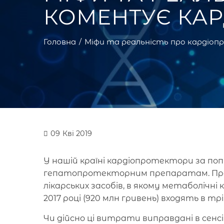
КОМЕНТУЄ КАР
Головна
Міфи та реальність про кардіоп
09
Кві 2019
У нашій країні кардіопротектори за п
гепатопротекторним препаратам. Про 
лікарських засобів, в якому метаболічн
2017 році (920 млн гривень) входять в трі
Чи дійсно ці витрати виправдані в сен