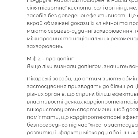
По-друге, найбільш поширені в нашій кр
сіль тіазотної кислоти, солі аргініну, ме
засобів без доведеної ефективності. Це 
вкрай обмежені докази їх клінічної та п
мають серцево-судинні захворювання, і с
міжнародних та національних рекоменда
захворювань.
Міф 2 – про допінг
Якщо ліки визнали допінгом, значить во
Лікарські засоби, що оптимізують обмін р
застосування призводять до більш рац
різних органів, що сприяє більш ефективн
властивості деяких кардіопротекторів,
використовують спортсмени, щоб дося
пам’ятати, що кардіпротекторні ефек
безпосередньо під час їхнього застосув
розвитку інфаркту міокарду або інших с