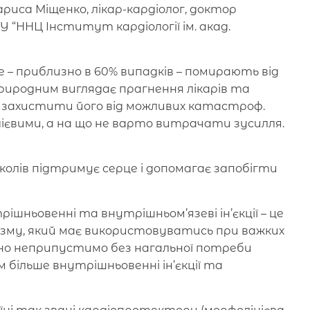
риса Міщенко, лікар-кардіолог, доктор
 “ННЦ Інститут кардіології ім. акад.
 – приблизно в 60% випадків – помирають від
риродним виглядає прагнення лікарів та
 захистити його від можливих катастроф.
дієвими, а на що не варто витрачати зусилля.
олів підтримує серце і допомагає запобігти
ішньовенні та внутрішньом’язеві ін’єкції – це
анізму, який має використовуватись при важких
но неприпустимо без нагальної потреби
більше внутрішньовенні ін’єкції та