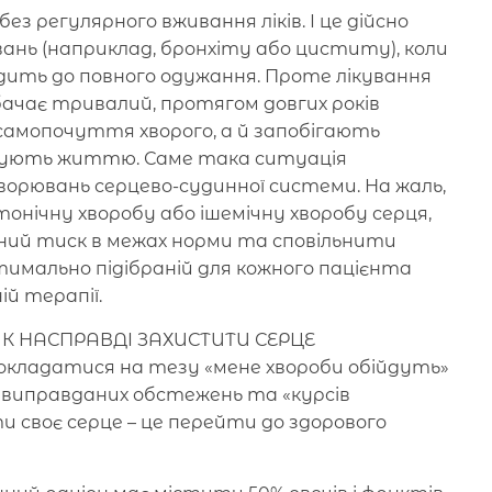
ез регулярного вживання ліків. І це дійсно
ань (наприклад, бронхіту або циститу), коли
дить до повного одужання. Проте лікування
бачає тривалий, протягом довгих років
 самопочуття хворого, а й запобігають
ожують життю. Саме така ситуація
ворювань серцево-судинної системи. На жаль,
тонічну хворобу або ішемічну хворобу серця,
й тиск в межах норми та сповільнити
имально підібраній для кожного пацієнта
й терапії.
ЯК НАСПРАВДІ ЗАХИСТИТИ СЕРЦЕ
о покладатися на тезу «мене хвороби обійдуть»
невиправданих обстежень та «курсів
 своє серце – це перейти до здорового