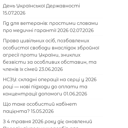
День Української Державності
15.07.2026
Гід для ветеранів: простими словами
про медичні гарантії 2026
02.07.2026
Права цивільних осіб, позбавлених
особистої свободи внаслідок збройної
агресії проти України, зниклих
безвісти за особливих обставин, та
членів їх сімей
23.06.2026
НСЗУ: складні операції на серці у 2026
році — нові підходи до оплати та
концентрації допомоги
01.06.2026
Що таке особистий кабінет
пацієнта?
15.05.2026
З 4 травня 2026 року діє оновлений