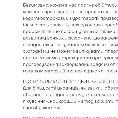
Безумовно, кожен з нас прагне обійтись б
можливо при лікуванні гострих захворюв
короткостроковий курс терапії призво
більшості хронічних захворювань перед
прийом ліків, що покращують не тільки
розвитку важких ускладнень, що загр
складається з лікуванням більшості зах
сьогодні ми не можемо вилікувати гіпер
проте можемо утримувати артеріальни
прогресування захворювань завдяки опт
медикаментозній та немедикаментозні
ЩО ТАКЕ РЕАЛЬНА КАРДІОПРОТЕКЦІЯ І 
Для більшості українців, які звикли аб
або, навпаки, вдаватись до чисельних 
лікування», найкращий метод захистити
способу життя.