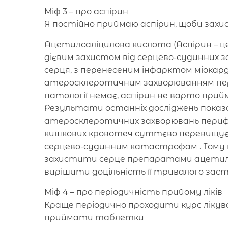
Міф 3 – про аспірин
Я постійно приймаю аспірин, щоби захи
Ацетилсаліцилова кислота (Аспірин – ц
дієвим захистом від серцево-судинних з
серця, з перенесеним інфарктом міокар
атеросклеротичним захворюванням пер
патології немає, аспірин не варто при
Результати останніх досліджень показа
атеросклеротичних захворювань периф
кишкових кровотеч суттєво перевищує
серцево-судинним катастрофам . Тому н
захистити серце препаратами ацетилса
вирішити доцільність її тривалого зас
Міф 4 – про періодичність прийому ліків
Краще періодично проходити курс лікув
приймати таблетки