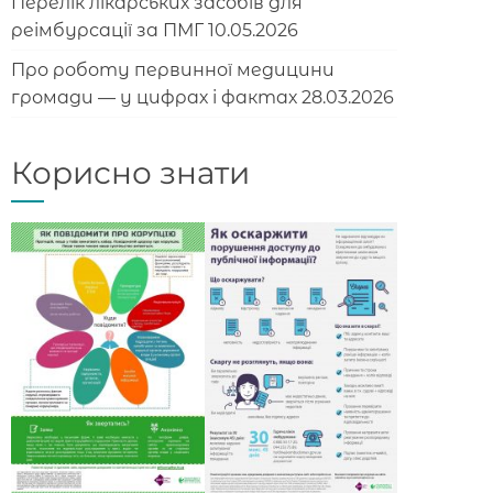
Перелік лікарських засобів для
реімбурсації за ПМГ
10.05.2026
Про роботу первинної медицини
громади — у цифрах і фактах
28.03.2026
Корисно знати