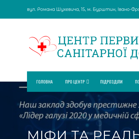
Skip
вул. Романа Шухевича, 15, м. Бурштин, Івано-Фран
to
content
ГОЛОВНА
ПРО ЦЕНТР
ПІДРОЗДІЛИ
П
МІФИ ТА РЕАЛ