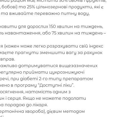
ний раціон має містити 50% овочів і фруктів,
, бобові) та 25% цільнозернові продукти, які є
у та вживайте переважно питну воду,
овити для дорослих 150 хвилин на тиждень,
ь навантаження, або 75 хвилин на тиждень –
я (кожен може легко розрахувати свій індекс
– маєте прагнути зменшити вагу за рахунок
 вправ.
о важливо дотримуватися вищезазначених
 регулярно приймати цукрознижуючі
речі, при діабеті 2-го типу препаратом
ено в програму “Доступні ліки”.
 досягнення, натомість одним з
н і серця. Якщо не можете подолати
 порадою до лікаря.
пертонічна хвороба), дієвим методом