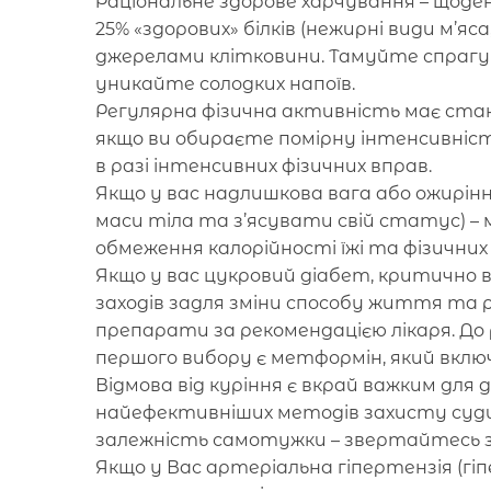
Раціональне здорове харчування – щоден
25% «здорових» білків (нежирні види м’яса
джерелами клітковини. Тамуйте спраг
уникайте солодких напоїв.
Регулярна фізична активність має стан
якщо ви обираєте помірну інтенсивніст
в разі інтенсивних фізичних вправ.
Якщо у вас надлишкова вага або ожирінн
маси тіла та з’ясувати свій статус) 
обмеження калорійності їжі та фізичних
Якщо у вас цукровий діабет, критичн
заходів задля зміни способу життя та
препарати за рекомендацією лікаря. До 
першого вибору є метформін, який включ
Відмова від куріння є вкрай важким для
найефективніших методів захисту суди
залежність самотужки – звертайтесь за
Якщо у Вас артеріальна гіпертензія (гі