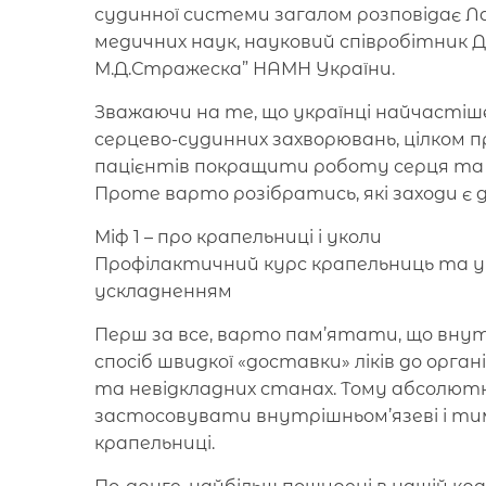
судинної системи загалом розповідає Ла
медичних наук, науковий співробітник ДУ
М.Д.Стражеска” НАМН України.
Зважаючи на те, що українці найчастіше
серцево-судинних захворювань, цілком п
пацієнтів покращити роботу серця та
Проте варто розібратись, які заходи є 
Міф 1 – про крапельниці і уколи
Профілактичний курс крапельниць та ук
ускладненням
Перш за все, варто пам’ятати, що внутр
спосіб швидкої «доставки» ліків до орг
та невідкладних станах. Тому абсолют
застосовувати внутрішньом’язеві і тим 
крапельниці.