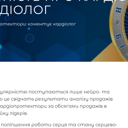
ДІОЛОГ
ротектори: коментує кардіолог
опулярністю поступаються лише нейро- та
це свідчать результати аналізу продажів
і кардіопротектори за обсягами продажів в
йку лідерів.
сі поліпшення роботи серця та стану серцево-