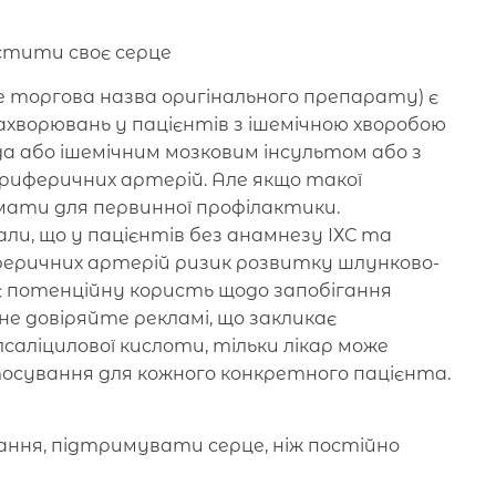
стити своє серце
е торгова назва оригінального препарату) є
ахворювань у пацієнтів з ішемічною хворобою
да або ішемічним мозковим інсультом або з
иферичних артерій. Але якщо такої
ймати для первинної профілактики.
ли, що у пацієнтів без анамнезу ІХС та
еричних артерій ризик розвитку шлунково-
 потенційну користь щодо запобігання
е довіряйте рекламі, що закликає
ліцилової кислоти, тільки лікар може
тосування для кожного конкретного пацієнта.
ання, підтримувати серце, ніж постійно