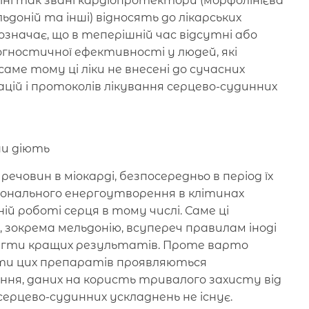
аїні так звані кардіопротектори (морфолінієва
льдоній та інші) відносять до лікарських
означає, що в теперішній час відсутні або
рогностичної ефективності у людей, які
аме тому ці ліки не внесені до сучасних
цій і протоколів лікування серцево-судинних
ни діють
ечовин в міокарді, безпосередньо в період їх
іонального енергоутворення в клітинах
ій роботі серця в тому числі. Саме ці
 зокрема мельдонію, всупереч правилам іноді
гти кращих результатів. Проте варто
ти цих препаратів проявляються
ання, даних на користь тривалого захисту від
ерцево-судинних ускладнень не існує.