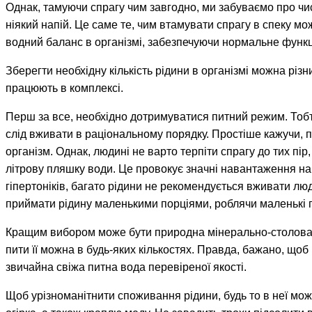
Однак, тамуючи спрагу чим завгодно, ми забуваємо про чис
ніякий напій. Це саме те, чим втамувати спрагу в спеку 
водний баланс в організмі, забезпечуючи нормальне функц
Зберегти необхідну кількість рідини в організмі можна різ
працюють в комплексі.
Перш за все, необхідно дотримуватися питний режим. Тобт
слід вживати в раціональному порядку. Простіше кажучи, пи
організм. Однак, людині не варто терпіти спрагу до тих пір
літрову пляшку води. Це провокує значні навантаження на се
гіпертоніків, багато рідини не рекомендується вживати л
приймати рідину маленькими порціями, роблячи маленькі г
Кращим вибором може бути природна мінерально-столова во
пити її можна в будь-яких кількостях. Правда, бажано, щоб в
звичайна свіжа питна вода перевіреної якості.
Щоб урізноманітнити споживання рідини, будь то в неї мо