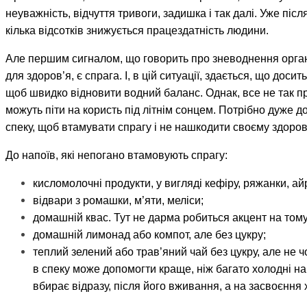
неуважність, відчуття тривоги, задишка і так далі. Уже піс
кілька відсотків знижується працездатність людини.
Але першим сигналом, що говорить про зневоднення орган
для здоров’я, є спрага. І, в цій ситуації, здається, що досит
щоб швидко відновити водний баланс. Однак, все не так про
можуть піти на користь під літнім сонцем. Потрібно дуже 
спеку, щоб втамувати спрагу і не нашкодити своєму здоро
До напоїв, які непогано втамовують спрагу:
кисломолочні продукти, у вигляді кефіру, ряжанки, а
відвари з ромашки, м’яти, меліси;
домашній квас. Тут не дарма робиться акцент на том
домашній лимонад або компот, але без цукру;
теплий зелений або трав’яний чай без цукру, але не ч
в спеку може допомогти краще, ніж багато холодні на
вбирає відразу, після його вживання, а на засвоєння