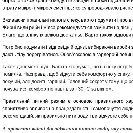
огірка, а також краплю меду. Не завадить трохи підсолити
втрату макро- і мікроелементів, яке супроводжувало рясн
Вживаючи правильні напої в спеку, варто подумати і про ви
Жирні види риби і м’яса рекомендується замінити на пісні, 
Благо, що влітку їх цілком достатньо. Варто також відмовит
Потрібно подумати і відповідній одязі, вибираючи вироби з
дають тілу перегріватися. Обов’язковою в гардеробі повин
Також допоможе душ. Багато хто думає, що в спеку потрі
помилка. Насправді, щоб відчути себе комфортно у спеку, 
пекучий, але досить гарячий. Головний секрет у тому, що ро
почуватися комфортно навіть за +30 °С за вікном.
Правильний питний режим є основою правильного хар
сприятливо впливає на працездатність і самопочуття люди
рекомендацій, як правильно пити воду, і ви відчуєте себе п
А провести якісні дослідження питної води, яку спо