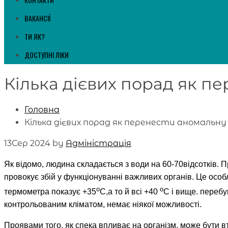
ВАКАНСІЇ
ТИ ЯК?
ДОСТУПНІ ЛІКИ
Кілька дієвих порад як п
Головна
Кілька дієвих порад як перенести аномальну
13
Сер 2024
by
Адміністрація
Як відомо, людина складається з води на 60-70відсотків. П
провокує збій у функціонуванні важливих органів. Це особ
о
о
термометра показує +35
С,а то й всі +40
С і вище. перебу
контрольованим кліматом, немає ніякої можливості.
Проявами того, як спека впливає на організм, може бути вт