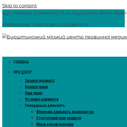
Skip to content
вул. Романа Шухевича, 15, м. Бурштин, Івано-Франкі
0983163848, 0661742840, 0343844113
ГОЛОВНА
ПРО ЦЕНТР
Загальні відомості
Адміністрація
Наші лікарі
Установчі документи
Господарська діяльність
Фінансова діяльність підприємства
Стратегічний план розвитку
Міські цільові програми