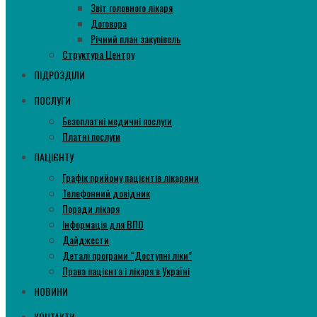
Звіт головного лікаря
Договора
Річний план закупівель
Структура Центру
ПІДРОЗДІЛИ
ПОСЛУГИ
Безоплатні медичні послуги
Платні послуги
ПАЦІЄНТУ
Графік прийому пацієнтів лікарями
Телефонний довідник
Поради лікаря
Інформація для ВПО
Дайджести
Деталі програми “Доступні ліки”
Права пацієнта і лікаря в Україні
НОВИНИ
КОНТАКТИ