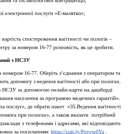
ання та післяпологової контрацепції;
ої електронної послуги «Е-малятко»;
вартість спостереження вагітності чи пологів –
тру за номером 16-77 розповість, як це зробити.
ваний з НСЗУ
 номером 16-77. Оберіть з’єднання з оператором та
ають допомогу з ведення вагітності або при пологах.
із НСЗУ за допомогою онлайн-карти на дашборді
вання населення за програмою медичних гарантій».
а послуг», де обрати пакет «35.Ведення вагітності
помога при пологах», а також вказати потрібний
дзаклади з телефонами і адресами, які відповідають
можна за посиланням:
https://cutt.ly/Pevvw0Ya
.