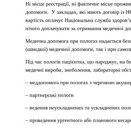
Ні місце реєстрації, ні фактичне місце прожи
допомоги. У закладах, які мають договір із Н
вартість оплачує Національна служба здоров’
нічого доплачувати за отримання медичної д
Медична допомога при пологах надається без
(швидкої) медичної допомоги, так і при само
Під час пологів пацієнтка, що народжує, на бе
медичні вироби, знеболення, лабораторні об
– меддопомога при пологах з черговою акуш
– партнерські пологи
– ведення неускладнених та ускладнених поло
– проведення ургентного або планового кесар