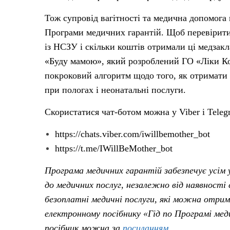
Тож супровід вагітності та медична допомога
Програми медичних гарантій. Щоб перевірити, 
із НСЗУ і скільки коштів отримали ці медзак
«Буду мамою», який розроблений ГО «Ліки Ко
покроковий алгоритм щодо того, як отримати 
при пологах і неонатальні послуги.
Скористатися чат-ботом можна у Viber і Teleg
https://chats.viber.com/iwillbemother_bot
https://t.me/IWillBeMother_bot
Програма медичних гарантій забезпечує усім 
до медичних послуг, незалежно від наявності
безоплатні медичні послуги, які можна отри
електронному посібнику «Гід по Програмі ме
посібник можна за
посиланням
.