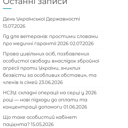
Останні записи
День Української Державності
15.07.2026
Гід для ветеранів: простими словами
про медичні гарантії 2026
02.07.2026
Права цивільних осіб, позбавлених
особистої свободи внаслідок збройної
агресії проти України, зниклих
безвісти за особливих обставин, та
членів їх сімей
23.06.2026
НСЗУ: складні операції на серці у 2026
році — нові підходи до оплати та
концентрації допомоги
01.06.2026
Що таке особистий кабінет
пацієнта?
15.05.2026