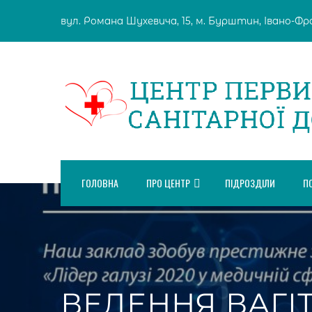
Skip
вул. Романа Шухевича, 15, м. Бурштин, Івано-Фран
to
content
ГОЛОВНА
ПРО ЦЕНТР
ПІДРОЗДІЛИ
П
ВЕДЕННЯ ВАГІ