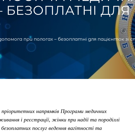
 БЕЗОПЛАТНІ ДЛЯ 
О
допомога при пологах – безоплатні для пацієнток зі
з пріоритетних напрямків Програми медичних
живання і реєстрації, жінки при надії та породіллі
безоплатних послуг ведення вагітності та