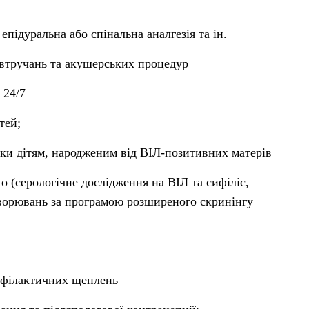
епідуральна або спінальна аналгезія та ін.
 втручань та акушерських процедур
 24/7
тей;
ки дітям, народженим від ВІЛ-позитивних матерів
 (серологічне дослідження на ВІЛ та сифіліс,
ворювань за програмою розширеного скринінгу
рофілактичних щеплень