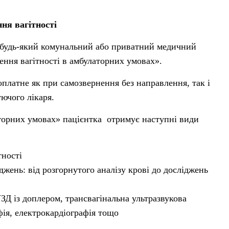
ня вагітності
 будь-який комунальний або приватний медичний
дення вагітності в амбулаторних умовах».
оплатне як при самозвернення без направлення, так і
уючого лікаря.
аторних умовах» пацієнтка отримує наступні види
тності
жень: від розгорнутого аналізу крові до досліджень
Д із доплером, трансвагінальна ультразвукова
фія, електрокардіографія тощо