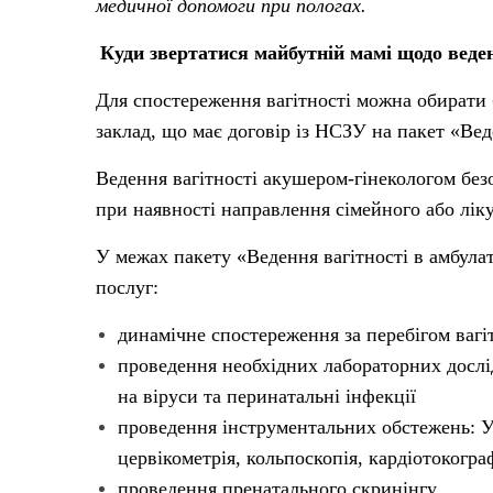
медичної допомоги при пологах.
Куди звертатися майбутній мамі щодо веден
Для спостереження вагітності можна обирати
заклад, що має договір із НСЗУ на пакет «Ве
Ведення вагітності акушером-гінекологом без
при наявності направлення сімейного або лік
У межах пакету «Ведення вагітності в амбул
послуг:
динамічне спостереження за перебігом вагі
проведення необхідних лабораторних дослід
на віруси та перинатальні інфекції
проведення інструментальних обстежень: УЗ
цервікометрія, кольпоскопія, кардіотокогра
проведення пренатального скринінгу