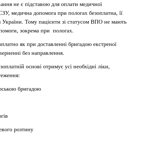
вання не є підставою для оплати медичної
СЗУ, медична допомога при пологах безоплатна, її
я України. Тому пацієнти зі статусом ВПО не мають
опомоги, зокрема при пологах.
оплатно як при доставленні бригадою екстреної
зверненні без направлення.
зоплатній основі отримує усі необхідні ліки,
стеження:
ерською бригадою
гів
евого розтину