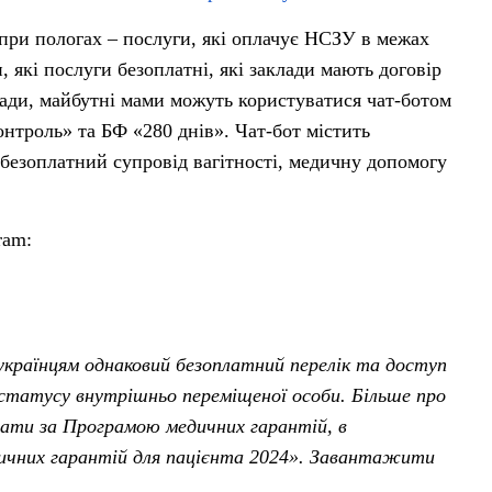
 при пологах – послуги, які оплачує НСЗУ в межах
які послуги безоплатні, які заклади мають договір
лади, майбутні мами можуть користуватися чат-ботом
нтроль» та БФ «280 днів». Чат-бот містить
безоплатний супровід вагітності, медичну допомогу
ram:
українцям однаковий безоплатний перелік та доступ
 статусу внутрішньо переміщеної особи. Більше про
мати за Програмою медичних гарантій, в
дичних гарантій для пацієнта 2024». Завантажити