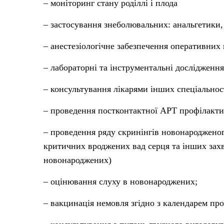
– моніторинг стану роділлі і плода
– застосування знеболювальних: анальгетики, 
– анестезіологічне забезпечення оперативних
– лабораторні та інструментальні дослідження
– консультування лікарями інших спеціальнос
– проведення постконтактної АРТ профілакти
– проведення ряду скринінгів новонародженого
критичних вроджених вад серця та інших зах
новонароджених)
– оцінювання слуху в новонароджених;
– вакцинація немовля згідно з календарем п