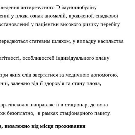
 введення антирезусного D імуноглобуліну
нні у плода ознак аномалій, вродженої, спадкової
встановленні у пацієнтки високого ризику перебігу
передаються статевим шляхом, у випадку насильства
агітності, особливостей індивідуального плану
 при яких слід звертатися за медичною допомогою,
ці, залежно від її здоров’я та стану плода,
ар-гінеколог направляє її в стаціонар, де вона
ож безоплатно, в рамках стаціонарного пакету.
а, незалежно від місця проживання