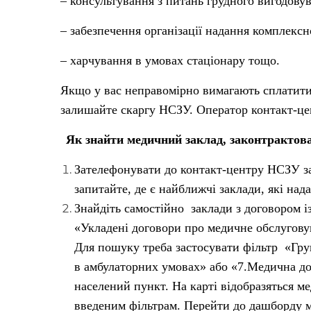
– консультування з питань грудного вигодовув
– забезпечення організації надання комплексн
– харчування в умовах стаціонару тощо.
Якщо у вас неправомірно вимагають сплатити 
залишайте скаргу НСЗУ. Оператор контакт-цен
Як знайти медичний заклад, законтракто
Зателефонувати до контакт-центру НСЗУ за
запитайте, де є найближчі заклади, які над
Знайдіть самостійно заклади з договором 
«Укладені договори про медичне обслугову
Для пошуку треба застосувати фільтр «Груп
в амбулаторних умовах» або «7.Медична до
населений пункт. На карті відобразяться ме
введеним фільтрам. Перейти до дашборду 