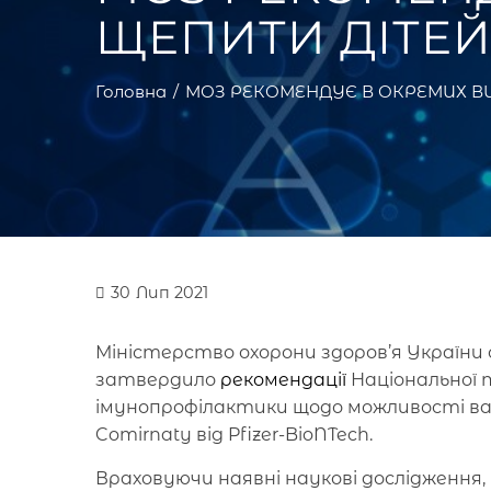
ЩЕПИТИ ДІТЕЙ 
Головна
МОЗ РЕКОМЕНДУЄ В ОКРЕМИХ ВИП
30
Лип 2021
Міністерство охорони здоров’я України 
затвердило
рекомендації
Національної т
імунопрофілактики щодо можливості вакц
Comirnaty від Pfizer-BioNTech.
Враховуючи наявні наукові дослідження, 