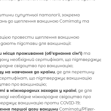
итини супутньої патології, зокрема
ань до щеплення вакциною Comirnaty та
ацією провести щеплення вакциною
і дають підстави для вакцинації:
місця проживання (об’єднання сім’ї)
та
ордону необхідний сертифікат, що підтверджує
родне свідоцтво про вакцинацію;
у на навчання до країни
, де для перетину
й сертифікат, що підтверджує вакцинацію
цтво про вакцинацію;
 в міжнародних заходах у країні
, де для
ході необхідне міжнародне свідоцтво про
верджує вакцинацію проти COVID-19;
ння першої дози вакцини
Comirnaty/Pfizer-