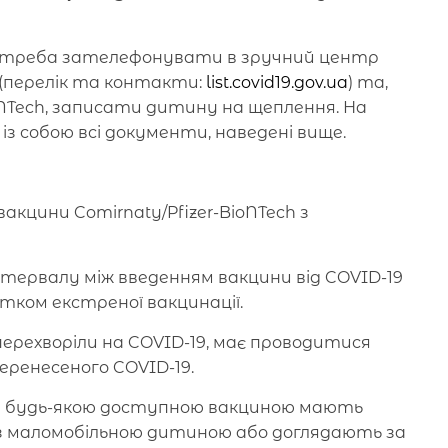
, треба зателефонувати в зручний центр
 (перелік та контакти:
list.covid19.gov.ua
) та,
oNTech, записати дитину на щеплення. На
із собою всі документи, наведені вище.
 вакцини Comirnaty/Pfizer-BioNTech з
тервалу між введенням вакцини від COVID-19
тком екстреної вакцинації.
 перехворіли на COVID-19, має проводитися
еренесеного COVID-19.
19 будь-якою доступною вакциною мають
із маломобільною дитиною або доглядають за