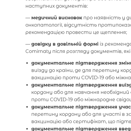
наступних документів:
—
медичний висновок
про наявність у д
онкопатології, відсутність протипоказ
рекомендацією провести це щеплення;
—
довідку в довільній формі
із рекоменд
Comirnaty після розгляду документів, як
документальне підтвердження зміни 
виїзду до країни, де для перетину к
вакцинацію проти COVID-19 або міжна
документальне підтвердження виїзд
кордону або для навчання необхідни
проти COVID-19 або міжнародне свідо
документальне підтвердження участі
перетину кордону або для участі в за
вакцинацію або сертифікат, що підт
документальне підтвердження введе