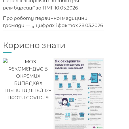
Перелік лікарських засобів для
реімбурсації за ПМГ
10.05.2026
Про роботу первинної медицини
громади — у цифрах і фактах
28.03.2026
Корисно знати