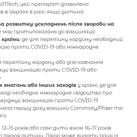
ioNTech, цей препарат дозволено
 в Україні в разі, якщо дитина:
та розвитку ускладнень після хвороби на
 має протипоказань до вакцинації;
 країни
, де для перетину кордону необхідний
цію проти COVID-19 або міжнародне
ля перетину кордону або для навчання
жує вакцинацію проти COVID-19 або
ю
 змагань або інших заходів
у країні, де для
ході необхідне міжнародне свідоцтво про
верджує вакцинацію проти COVID-19
мала першу дозу вакцини Comirnaty/Pfizer та
ого
15 років або самі дити віком 16–17 років
 лікаря дитини. Лікар може видати один із