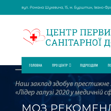
Skip
вул. Романа Шухевича, 15, м. Бурштин, Івано-Фран
to
content
ГОЛОВНА
ПРО ЦЕНТР
ПІДРОЗДІЛИ
П
МОЗ РЕКОМЕН