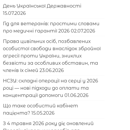
День Української Державності
15.07.2026
Гід для ветеранів: простими словами
про медичні гарантії 2026
02.07.2026
Права цивільних осіб, позбавлених
особистої свободи внаслідок збройної
агресії проти України, зниклих
безвісти за особливих обставин, та
членів їх сімей
23.06.2026
НСЗУ: складні операції на серці у 2026
році — нові підходи до оплати та
концентрації допомоги
01.06.2026
Що таке особистий кабінет
пацієнта?
15.05.2026
З 4 травня 2026 року діє оновлений