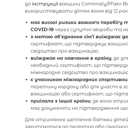
до
інструкції
вакцини Comirnaty/Pfizer-B
використовувати дітям віком від 12 років
має високі ризики важкого перебігу 
COVID-19
через супутні хвороби та не
з метою об’єднання сім’ї виїжджає до
сертифікат, що підтверджує вакцина
свідоцтво про вакцинацію;
виїжджає на навчання в країну
, де д
необхідний сертифікат, що підтверд
міжнародне свідоцтво про вакцинаці
є учасником міжнародних спортивних
перетину кордону або для участі в за
вакцинацію або сертифікат, що підт
приїхала з іншої країни
, де вона отри
має документи на підтвердження ць
Для отримання щеплення батьки дітей 12–
звертаються до педіатра або сімейного