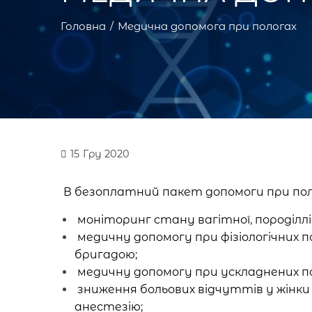
Головна
Медична допомога при пологах
15
Гру 2020
В безоплатний пакет допомоги при пол
моніторинг стану вагітної, породілл
медичну допомогу при фізіологічних 
бригадою;
медичну допомогу при ускладнених п
зниження больових відчуттів у жінки п
анестезію;