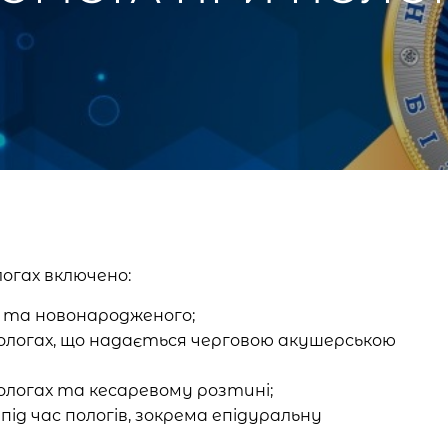
огах включено:
і та новонародженого;
пологах, що надається черговою акушерською
ологах та кесаревому розтині;
ід час пологів, зокрема епідуральну