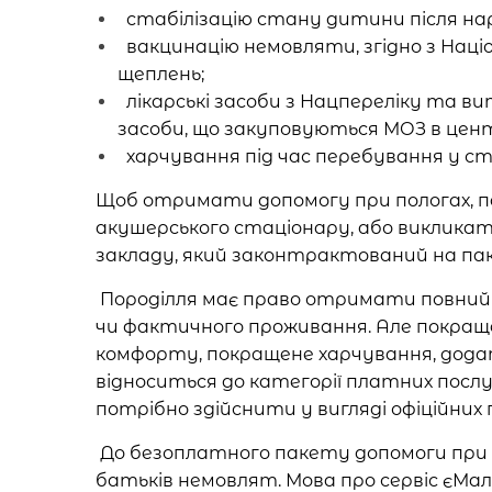
стабілізацію стану дитини після на
вакцинацію немовляти, згідно з Нац
щеплень;
лікарські засоби з Нацпереліку та ви
засоби, що закуповуються МОЗ в цен
харчування під час перебування у ст
Щоб отримати допомогу при пологах, п
акушерського стаціонару, або викликат
закладу, який законтрактований на пак
Породілля має право отримати повний об
чи фактичного проживання. Але покраще
комфорту, покращене харчування, дода
відноситься до категорії платних послу
потрібно здійснити у вигляді офіційних 
До безоплатного пакету допомоги при п
батьків немовлят. Мова про сервіс єМал