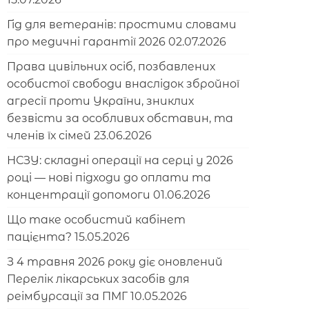
Гід для ветеранів: простими словами
про медичні гарантії 2026
02.07.2026
Права цивільних осіб, позбавлених
особистої свободи внаслідок збройної
агресії проти України, зниклих
безвісти за особливих обставин, та
членів їх сімей
23.06.2026
НСЗУ: складні операції на серці у 2026
році — нові підходи до оплати та
концентрації допомоги
01.06.2026
Що таке особистий кабінет
пацієнта?
15.05.2026
З 4 травня 2026 року діє оновлений
Перелік лікарських засобів для
реімбурсації за ПМГ
10.05.2026