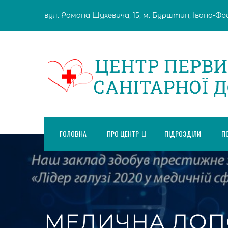
Skip
вул. Романа Шухевича, 15, м. Бурштин, Івано-Фран
to
content
ГОЛОВНА
ПРО ЦЕНТР
ПІДРОЗДІЛИ
П
МЕДИЧНА ДОП