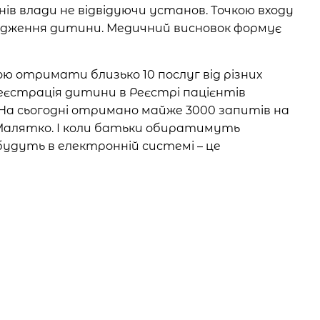
нів влади не відвідуючи установ. Точкою входу
родження дитини. Медичний висновок формує
ю отримати близько 10 послуг від різних
 реєстрація дитини в Реєстрі пацієнтів
 На сьогодні отримано майже 3000 запитів на
Малятко. І коли батьки обиратимуть
будуть в електронній системі – це