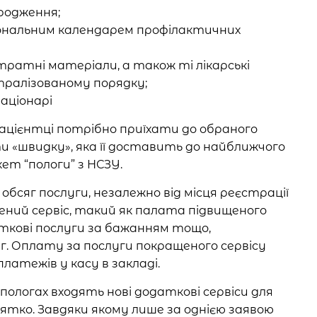
родження;
іональним календарем профілактичних
тратні матеріали, а також ті лікарські
тралізованому порядку;
аціонарі
ацієнтці потрібно приїхати до обраного
и «швидку», яка її доставить до найближчого
ет “пологи” з НСЗУ.
сяг послуги, незалежно від місця реєстрації
ний сервіс, такий як палата підвищеного
ткові послуги за бажанням тощо,
г. Оплату за послуги покращеного сервісу
платежів у касу в закладі.
ологах входять нові додаткові сервіси для
ятко. Завдяки якому лише за однією заявою