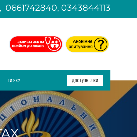
, 0661742840, 0343844113
ТИ ЯК?
ДОСТУПНІ ЛІКИ
АХ