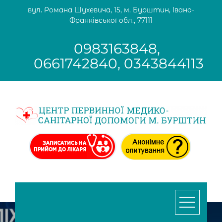
Skip
вул. Романа Шухевича, 15, м. Бурштин, Івано-
to
Франківської обл., 77111
content
0983163848,
0661742840, 0343844113