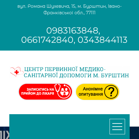
Skip
вул. Романа Шухевича, 15, м. Бурштин, Івано-
to
Франківської обл., 77111
content
0983163848,
0661742840, 0343844113