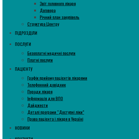
Звіт головного лікаря
Договора
Річний план закупівель
Структура Центру
ПІДРОЗДІЛИ
ПОСЛУГИ
Безоплатні медичні послуги
Платні послуги
ПАЦІЄНТУ
Графік прийому пацієнтів лікарями
Телефонний довідник
Поради лікаря
Інформація для ВПО
Дайджести
Деталі програми “Доступні ліки”
Права пацієнта і лікаря в Україні
НОВИНИ
КОНТАКТИ