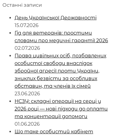
Останні записи
День Української Державності
15.07.2026
Гід для ветеранів: простими
словами про медичні гарантії 2026
02.07.2026
Права цивільних осіб, позбавлених
особистої свободи внаслідок
збройної агресії проти України,
зниклих безвісти за особливих
обставин, та членів їх сімей
23.06.2026
НСЗУ: складні операції на серці у
2026 році — нові підходи до оплати
та концентрації допомоги
01.06.2026
Що таке особистий кабінет