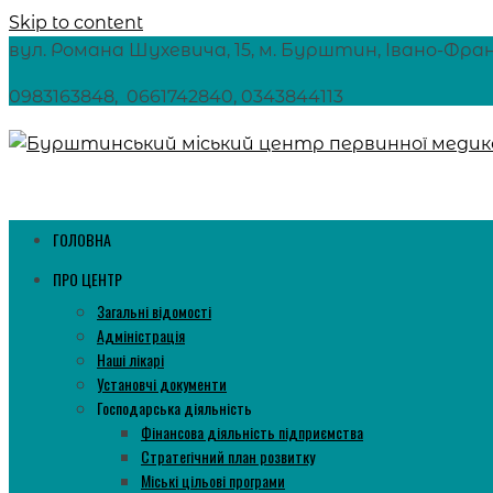
Skip to content
вул. Романа Шухевича, 15, м. Бурштин, Івано-Франкі
0983163848, 0661742840, 0343844113
ГОЛОВНА
ПРО ЦЕНТР
Загальні відомості
Адміністрація
Наші лікарі
Установчі документи
Господарська діяльність
Фінансова діяльність підприємства
Стратегічний план розвитку
Міські цільові програми