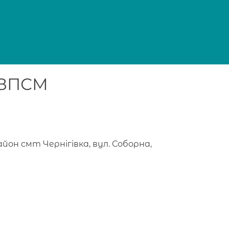
я ЗПСМ
айон смт Чернігівка, вул. Соборна,