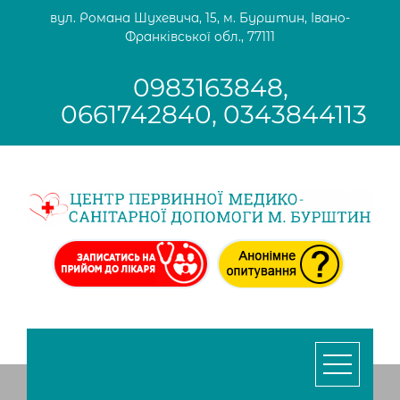
Skip
вул. Романа Шухевича, 15, м. Бурштин, Івано-
to
Франківської обл., 77111
content
0983163848,
0661742840, 0343844113