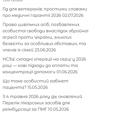
Гід для ветеранів: простими словами
про медичні гарантії 2026
02.07.2026
Права цивільних осіб, позбавлених
особистої свободи внаслідок збройної
агресії проти України, зниклих
безвісти за особливих обставин, та
членів їх сімей
23.06.2026
НСЗУ: складні операції на серці у 2026
році — нові підходи до оплати та
концентрації допомоги
01.06.2026
Що таке особистий кабінет
пацієнта?
15.05.2026
З 4 травня 2026 року діє оновлений
Перелік лікарських засобів для
реімбурсації за ПМГ
10.05.2026