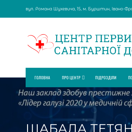
Skip
вул. Романа Шухевича, 15, м. Бурштин, Івано-Фран
to
content
ГОЛОВНА
ПРО ЦЕНТР
ПІДРОЗДІЛИ
П
ШАБАЛА ТЕТЯН