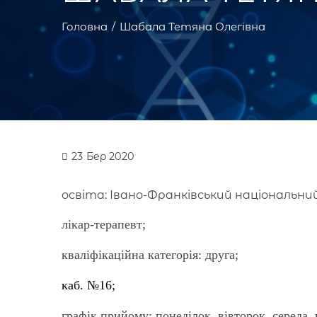
Головна
Шабала Тетяна Олегівна
23
Бер 2020
освіта: Івано-Франківський національн
лікар-терапевт;
кваліфікаційна категорія: друга;
каб. №16;
графік прийому: понеділок, вівторок, середа,