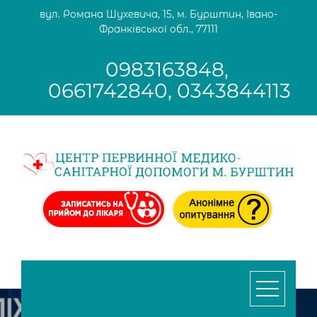
Skip
вул. Романа Шухевича, 15, м. Бурштин, Івано-
to
Франківської обл., 77111
content
0983163848,
0661742840, 0343844113