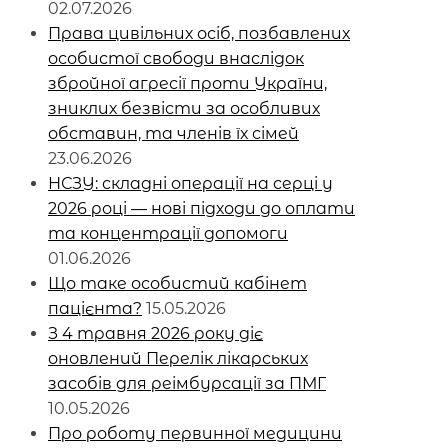
02.07.2026
Права цивільних осіб, позбавлених
особистої свободи внаслідок
збройної агресії проти України,
зниклих безвісти за особливих
обставин, та членів їх сімей
23.06.2026
НСЗУ: складні операції на серці у
2026 році — нові підходи до оплати
та концентрації допомоги
01.06.2026
Що таке особистий кабінет
пацієнта?
15.05.2026
З 4 травня 2026 року діє
оновлений Перелік лікарських
засобів для реімбурсації за ПМГ
10.05.2026
Про роботу первинної медицини