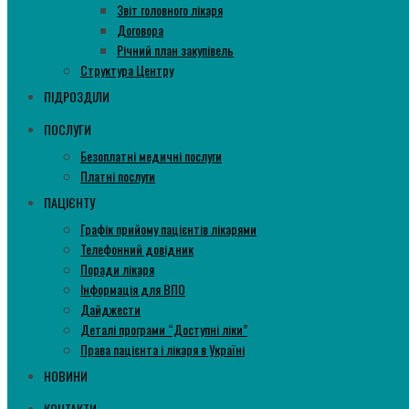
Звіт головного лікаря
Договора
Річний план закупівель
Структура Центру
ПІДРОЗДІЛИ
ПОСЛУГИ
Безоплатні медичні послуги
Платні послуги
ПАЦІЄНТУ
Графік прийому пацієнтів лікарями
Телефонний довідник
Поради лікаря
Інформація для ВПО
Дайджести
Деталі програми “Доступні ліки”
Права пацієнта і лікаря в Україні
НОВИНИ
КОНТАКТИ