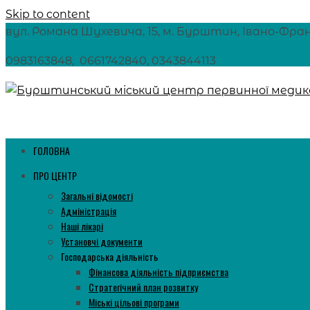
Skip to content
вул. Романа Шухевича, 15, м. Бурштин, Івано-Франкі
0983163848, 0661742840, 0343844113
ГОЛОВНА
ПРО ЦЕНТР
Загальні відомості
Адміністрація
Наші лікарі
Установчі документи
Господарська діяльність
Фінансова діяльність підприємства
Стратегічний план розвитку
Міські цільові програми